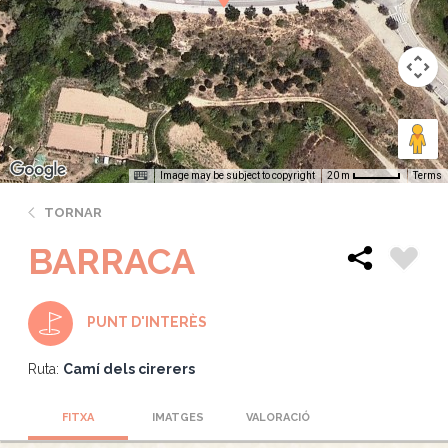
Image may be subject to copyright
Terms
20 m
TORNAR
BARRACA
PUNT D'INTERÈS
Ruta:
Camí dels cirerers
FITXA
IMATGES
VALORACIÓ