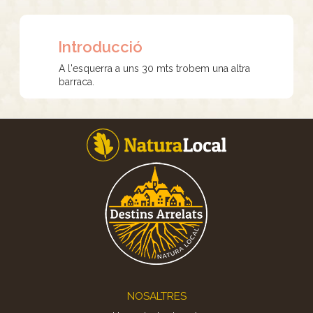
Introducció
A l'esquerra a uns 30 mts trobem una altra
barraca.
Footer
NOSALTRES