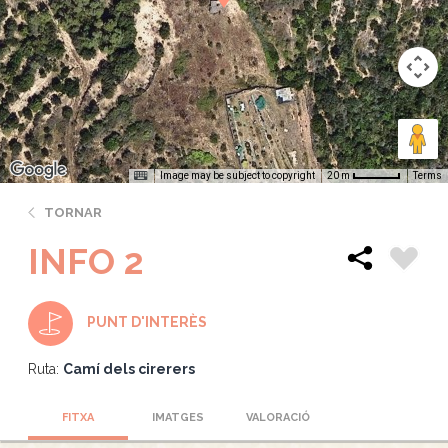
Image may be subject to copyright
Terms
20 m
TORNAR
INFO 2
PUNT D'INTERÈS
Ruta:
Camí dels cirerers
FITXA
IMATGES
VALORACIÓ