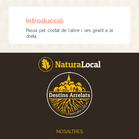
Introducció
Passa pel costat de l'abre i ves girant a la
dreta.
Footer
NOSALTRES