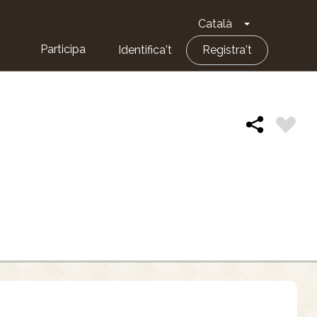
Català
Toggle Dropd
Participa
Identifica't
Registra't