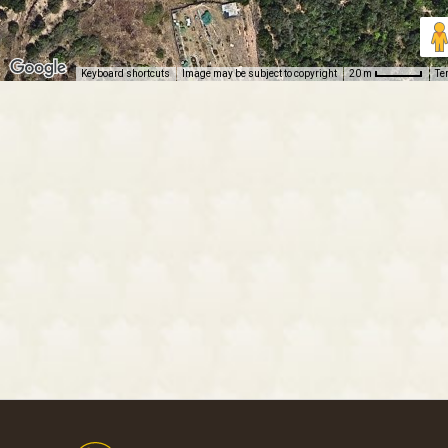
Keyboard shortcuts
Image may be subject to copyright
Te
20 m
Footer