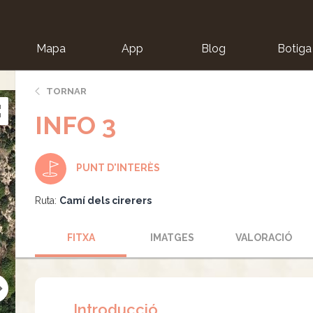
Mapa
App
Blog
Botiga
ion
TORNAR
INFO 3
PUNT D'INTERÈS
Ruta:
Camí dels cirerers
FITXA
IMATGES
VALORACIÓ
Introducció