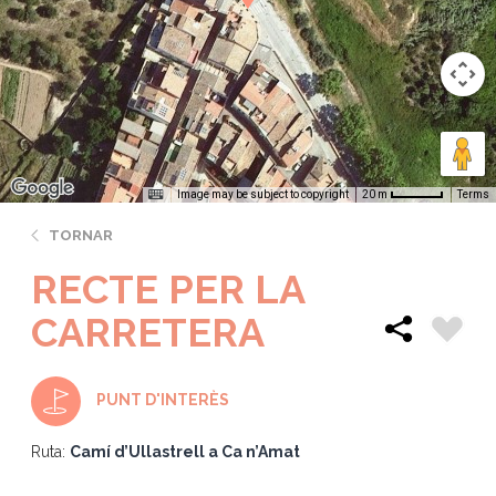
Image may be subject to copyright
Terms
20 m
TORNAR
RECTE PER LA
CARRETERA
PUNT D'INTERÈS
Ruta:
Camí d’Ullastrell a Ca n’Amat