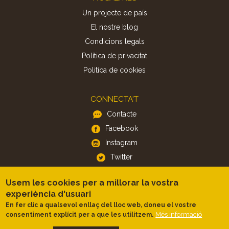
Un projecte de país
El nostre blog
Condicions legals
Política de privacitat
Politica de cookies
CONNECTA'T
Contacte
Facebook
Instagram
Twitter
Usem les cookies per a millorar la vostra
APP
experiència d'usuari
iOS
En fer clic a qualsevol enllaç del lloc web, doneu el vostre
Més informació
consentiment explícit per a que les utilitzem.
Android