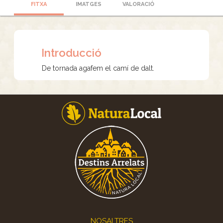
FITXA
IMATGES
VALORACIÓ
Introducció
De tornada agafem el camí de dalt.
Footer
NOSALTRES