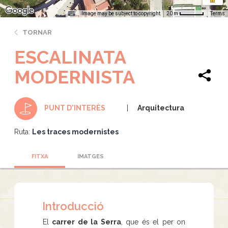
Image may be subject to copyright
Terms
20 m
TORNAR
ESCALINATA
MODERNISTA
Arquitectura
PUNT D'INTERÈS
Ruta:
Les traces modernistes
FITXA
IMATGES
Introducció
El
carrer de la Serra
, que és el per on