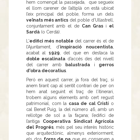
hem començat la passejada, que segueix
el llom carener de l’altiplà on està ubicat
l’eix principal del poble, forma un dels
veïnats més antics
del poble d’Ullastrell,
conjuntament amb el de
Can Gras
i
el
Sardà
(o Cerdà).
L'
edifici més notable
del carrer és el de
l’Ajuntament, d’
inspiració noucentista
,
acabat al
1929
, del que en destaca la
doble escalinata
d’accés des del nivell
del carrer amb
balustrada
i
gerros
d'obra decoratius
.
Però en aquest carrer, ja fora del traç, si
anem tirant cap al sentit contrari de per on
hem anat seguint el traç de l'itinerari,
trobem alguns elements amb cert regust
patrimonial, com la
casa de cal Cristí
o
cal Benet Puig, la del número 46, amb un
rellotge de sol a la façana; l’edifici de
l’antiga
Cooperativa Sindicat Agrícola
del Progrés
, més pel seu interès històric
que arquitectònic, almenys exteriorment;
els dos
forns de pa
que es conserven a