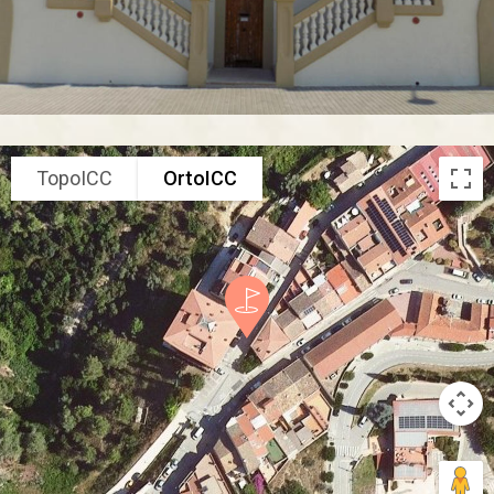
TopoICC
OrtoICC