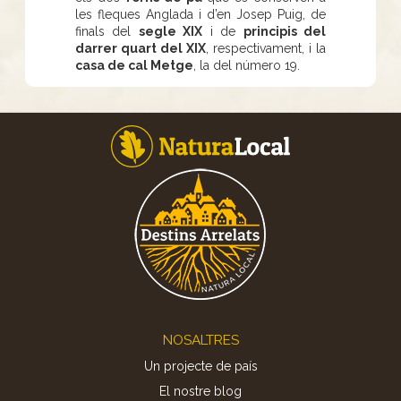
les fleques Anglada i d’en Josep Puig, de
finals del
segle XIX
i de
principis del
darrer quart del XIX
, respectivament, i la
casa de cal Metge
, la del número 19.
Footer
NOSALTRES
Un projecte de país
El nostre blog