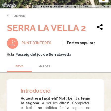
Image may be subject to copyright
Terms
20 m
TORNAR
SERRA LA VELLA 2
Festes populars
PUNT D'INTERÈS
Ruta:
Passeig del joc de Serralavella
FITXA
IMATGES
Introducció
Aquest era fàcil eh? Molt bé!! Ja teniu
la segona.
A per les altres!!. Completeu
el text i no oblideu fer la captura de