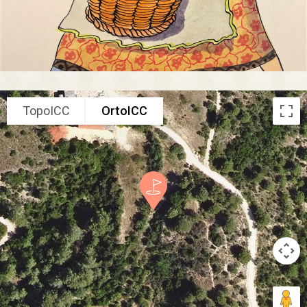
TopoICC
OrtoICC