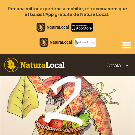
Vés
al
Per una millor experiència mobilie, et recomanem que
contingut
et baixis l'App gratuita de Natura Local.:
Apple
store
Google
Play
Català
To
Main
navigation