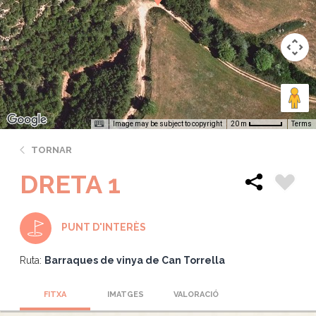
Image may be subject to copyright
Terms
20 m
TORNAR
DRETA 1
PUNT D'INTERÈS
Ruta:
Barraques de vinya de Can Torrella
FITXA
IMATGES
VALORACIÓ