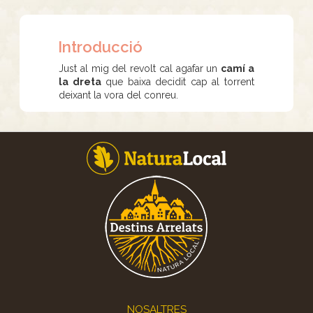
Introducció
Just al mig del revolt cal agafar un
camí a
la dreta
que baixa decidit cap al torrent
deixant la vora del conreu.
Footer
NOSALTRES