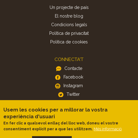
Un projecte de país
El nostre blog
Condicions legals
Política de privacitat
Politica de cookies
CONNECTA'T
Contacte
Facebook
Instagram
Twitter
Usem les cookies per a millorar la vostra
APP
experiència d'usuari
iOS
En fer clic a qualsevol enllaç del lloc web, doneu el vostre
Més informació
consentiment explícit per a que les utilitzem.
Android