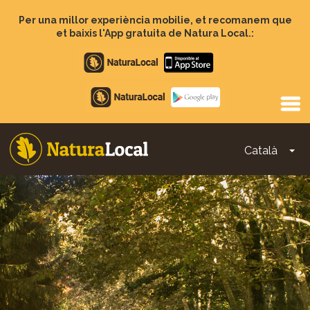
Vés
al
Per una millor experiència mobilie, et recomanem que
contingut
et baixis l'App gratuita de Natura Local.:
Apple
store
Google
Play
Català
To
Main
navigation