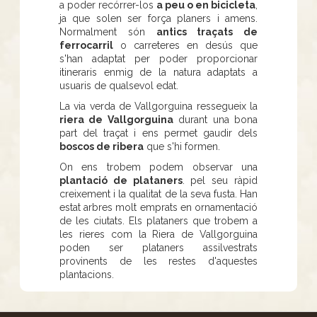
a poder recórrer-los
a peu o en bicicleta
,
ja que solen ser força planers i amens.
Normalment són
antics traçats de
ferrocarril
o carreteres en desús que
s'han adaptat per poder proporcionar
itineraris enmig de la natura adaptats a
usuaris de qualsevol edat.
La via verda de Vallgorguina ressegueix la
riera de Vallgorguina
durant una bona
part del traçat i ens permet gaudir dels
boscos de ribera
que s'hi formen.
On ens trobem podem observar una
plantació de plataners
. pel seu ràpid
creixement i la qualitat de la seva fusta. Han
estat arbres molt emprats en ornamentació
de les ciutats. Els plataners que trobem a
les rieres com la Riera de Vallgorguina
poden ser plataners assilvestrats
provinents de les restes d'aquestes
plantacions.