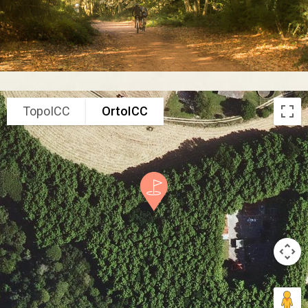
TopoICC
OrtoICC