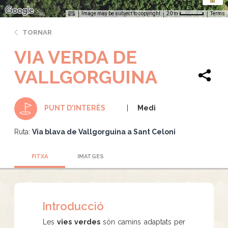
Image may be subject to copyright
Terms
20 m
TORNAR
VIA VERDA DE
VALLGORGUINA
Medi
PUNT D'INTERÈS
Ruta:
Via blava de Vallgorguina a Sant Celoni
FITXA
IMATGES
Introducció
Les
vies verdes
són camins adaptats per