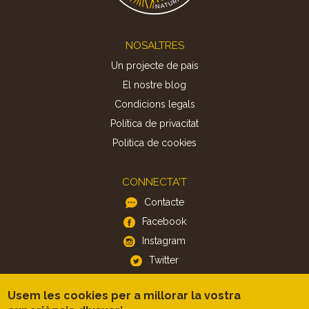
Footer
NOSALTRES
Un projecte de país
El nostre blog
Condicions legals
Política de privacitat
Politica de cookies
CONNECTA'T
Contacte
Facebook
Instagram
Twitter
Usem les cookies per a millorar la vostra
APP