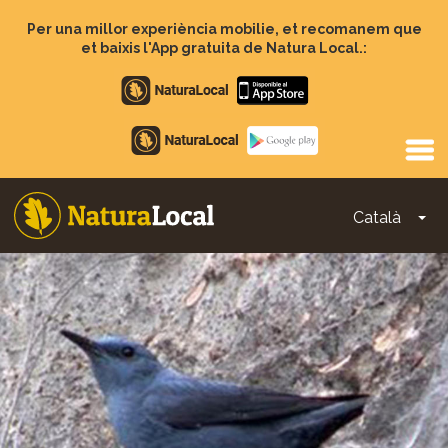
Vés
al
Per una millor experiència mobilie, et recomanem que
contingut
et baixis l'App gratuita de Natura Local.:
Apple
store
Google
Play
Català
To
Main
navigation