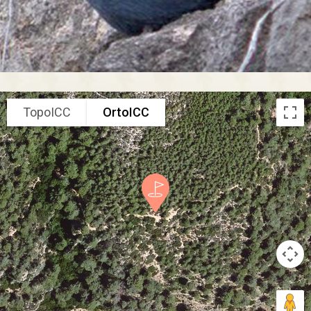
TopoICC
OrtoICC