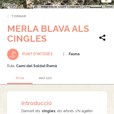
Image may be subject to copyright
Terms
20 m
TORNAR
MERLA BLAVA ALS
CINGLES
Fauna
PUNT D'INTERÈS
Ruta:
Camí del Soldat Romà
FITXA
IMATGES
Introducció
Damunt els
cingles
, els arbres s’hi agafen