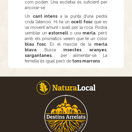
com poden. Una escletxa és suficient per
ancorar-se.
Un
cant intens
a la punta d’una pedra
crida l’atenció. Hi ha un
ocell fosc
que es
va movent amunt i avall per la roca. Podria
semblar un
estornell
o una
merla
, però
amb els prismàtics veiem que té un color
blau fosc
. És el mascle de la
merla
blava
. Busca
insectes
,
aranyes
,
sargantanes
..., per alimentar-se. La
femella és igual però de
tons marrons
.