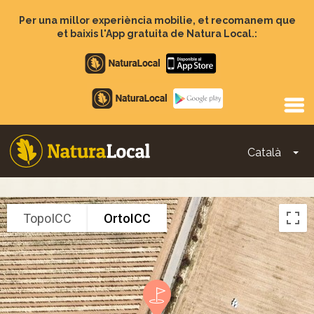
Vés
al
Per una millor experiència mobilie, et recomanem que
contingut
et baixis l'App gratuita de Natura Local.:
Apple
store
Google
Play
Català
To
Main
navigation
TopoICC
OrtoICC