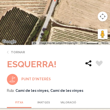
Image may be subject to copyright
Terms
20 m
TORNAR
ESQUERRA!
PUNT D'INTERÈS
Ruta:
Camí de les vinyes
Camí de les vinyes
FITXA
IMATGES
VALORACIÓ