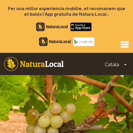
Vés
al
Per una millor experiència mobilie, et recomanem que
contingut
et baixis l'App gratuita de Natura Local.:
Apple
store
Google
Play
Català
To
Main
navigation