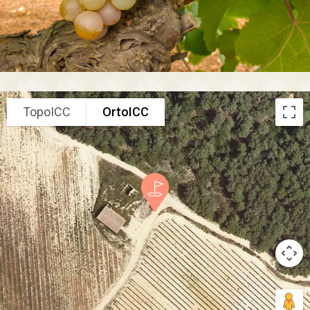
TopoICC
OrtoICC