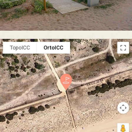
TopoICC
OrtoICC