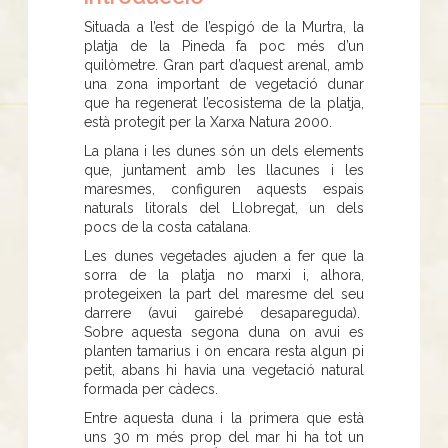
Situada a l’est de l’espigó de la Murtra, la
platja de la Pineda fa poc més d’un
quilòmetre. Gran part d’aquest arenal, amb
una zona important de vegetació dunar
que ha regenerat l’ecosistema de la platja,
està protegit per la Xarxa Natura 2000.
La plana i les dunes són un dels elements
que, juntament amb les llacunes i les
maresmes, configuren aquests espais
naturals litorals del Llobregat, un dels
pocs de la costa catalana.
Les dunes vegetades ajuden a fer que la
sorra de la platja no marxi i, alhora,
protegeixen la part del maresme del seu
darrere (avui gairebé desapareguda).
Sobre aquesta segona duna on avui es
planten tamarius i on encara resta algun pi
petit, abans hi havia una vegetació natural
formada per càdecs.
Entre aquesta duna i la primera que està
uns 30 m més prop del mar hi ha tot un