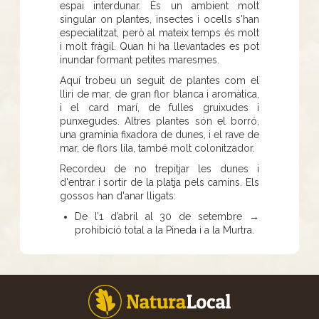
espai interdunar. És un ambient molt
singular on plantes, insectes i ocells s'han
especialitzat, però al mateix temps és molt
i molt fràgil. Quan hi ha llevantades es pot
inundar formant petites maresmes.
Aquí trobeu un seguit de plantes com el
lliri de mar, de gran flor blanca i aromàtica,
i el card marí, de fulles gruixudes i
punxegudes. Altres plantes són el borró,
una gramínia fixadora de dunes, i el rave de
mar, de flors lila, també molt colonitzador.
Recordeu de no trepitjar les dunes i
d'entrar i sortir de la platja pels camins. Els
gossos han d'anar lligats:
De l’1 d’abril al 30 de setembre →
prohibició total a la Pineda i a la Murtra.