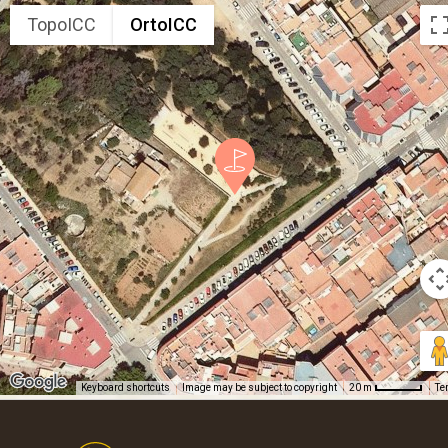
TopoICC
OrtoICC
Keyboard shortcuts
Image may be subject to copyright
Te
20 m
Footer