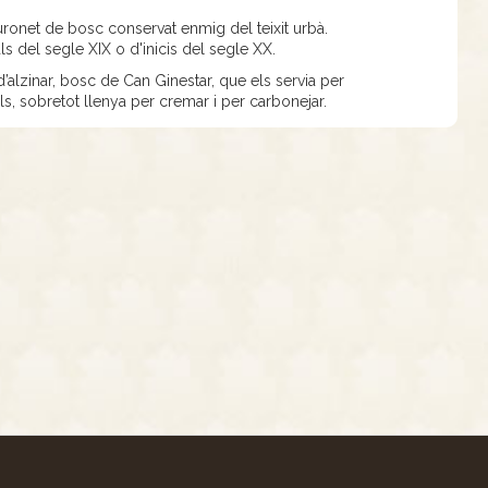
turonet de bosc conservat enmig del teixit urbà.
nals del segle XIX o d'inicis del segle XX.
’alzinar, bosc de Can Ginestar, que els servia per
als, sobretot llenya per cremar i per carbonejar.