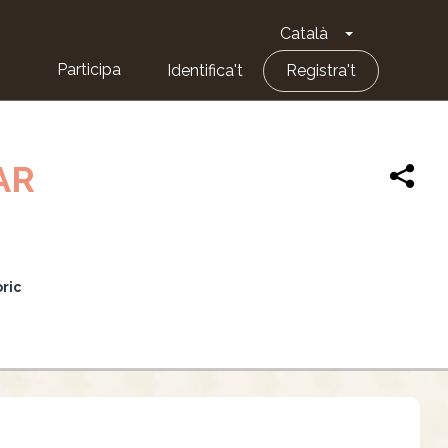
Català
Toggle Dropd
Participa
Identifica't
Registra't
AR
òric