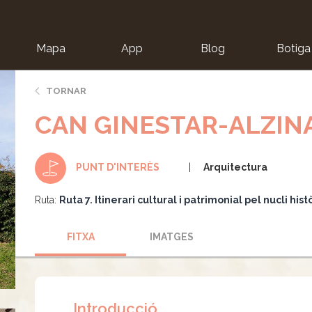
Mapa
App
Blog
Botiga
ion
TORNAR
CAN GINESTAR-ALZIN
Arquitectura
PUNT D'INTERÈS
Ruta:
Ruta 7. Itinerari cultural i patrimonial pel nucli hist
FITXA
IMATGES
Introducció