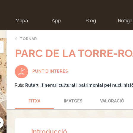
Mapa
App
Blog
Botiga
ion
TORNAR
PARC DE LA TORRE-RO
PUNT D'INTERÈS
Ruta:
Ruta 7. Itinerari cultural i patrimonial pel nucli hist
FITXA
IMATGES
VALORACIÓ
Introducció