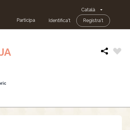
Català
Toggle Dropd
Participa
Identifica't
Registra't
JA
òric