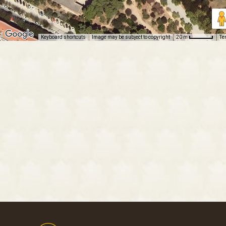
Keyboard shortcuts
Image may be subject to copyright
Te
20 m
Footer