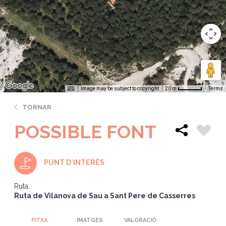
Image may be subject to copyright
Terms
20 m
TORNAR
POSSIBLE FONT
PUNT D'INTERÈS
Ruta:
Ruta de Vilanova de Sau a Sant Pere de Casserres
FITXA
IMATGES
VALORACIÓ