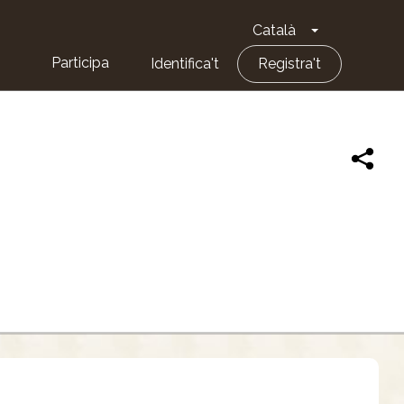
Català
Toggle Dropd
Participa
Identifica't
Registra't