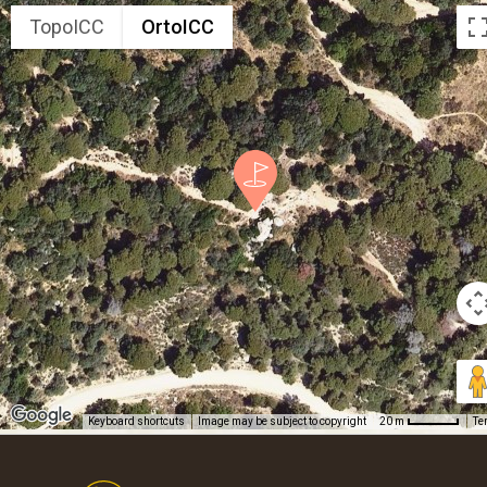
TopoICC
OrtoICC
Keyboard shortcuts
Image may be subject to copyright
Te
20 m
Footer