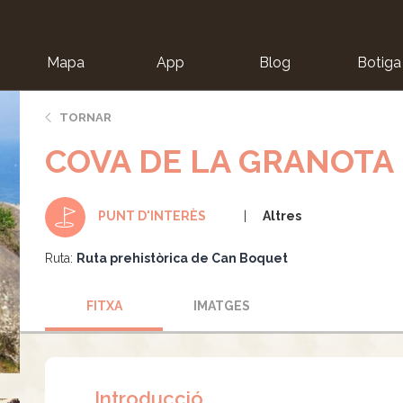
Mapa
App
Blog
Botiga
ion
TORNAR
COVA DE LA GRANOTA
Altres
PUNT D'INTERÈS
Ruta:
Ruta prehistòrica de Can Boquet
FITXA
IMATGES
Introducció