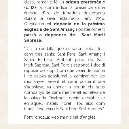
d’estil romànic, té un
origen preromànic
(s. IX)
, tal com indica la presència d’una
finestra d’arc de ferradura descoberta
durant la seva restauració, l’any 1994.
Originàriament
depenia de la pròxima
església de Sant Amanç
i posteriorment
passà a dependre de Sant Martí
Sapresa.
“Diu la rondalla que es varen trobar fent
camí tres sants: Sant Pere, Sant Amanç i
Santa Bàrbara. Arribant prop de Sant
Martí Sapresa, Sant Pere s'estroncà i decidí
reposar del cop. Com que venia de marina
i no estava acostumat a caminar per les
muntanyes, veient el camí costerut que
s'acostava, va animar a seguir els seus
companys de camí mentre ell es refeia de
la patacada. Finalment decidí d'establir-se
en aquell mateix indret i fou això com
fundà l'església de Sant Pere Sestronques.”
Font rondalla: web municipal d’Anglès.