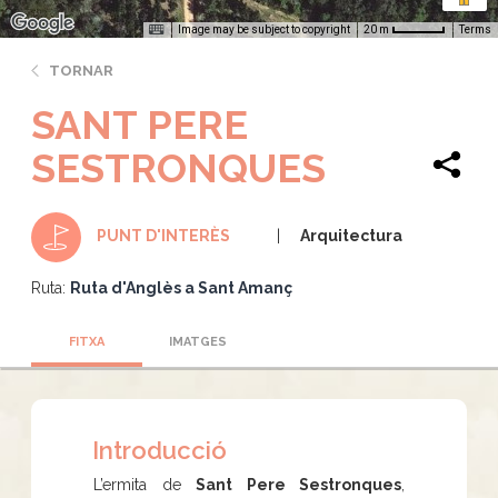
Image may be subject to copyright
Terms
20 m
TORNAR
SANT PERE
SESTRONQUES
Arquitectura
PUNT D'INTERÈS
Ruta:
Ruta d'Anglès a Sant Amanç
FITXA
IMATGES
Introducció
L’ermita de
Sant Pere Sestronques
,