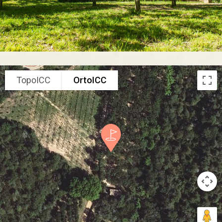
TopoICC
OrtoICC