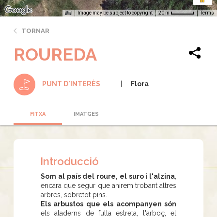
Image may be subject to copyright
Terms
20 m
TORNAR
ROUREDA
Flora
PUNT D'INTERÈS
FITXA
IMATGES
Introducció
Som al país del roure, el suro i l'alzina
,
encara que segur que anirem trobant altres
arbres, sobretot pins.
Els arbustos que els acompanyen són
els aladerns de fulla estreta, l'arboç, el