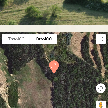
TopoICC
OrtoICC