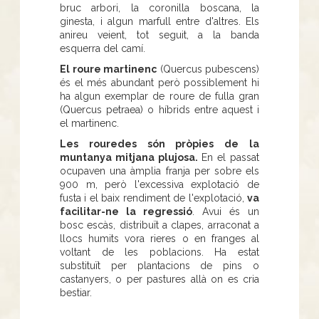
bruc arbori, la coronilla boscana, la
ginesta, i algun marfull entre d'altres. Els
anireu veient, tot seguit, a la banda
esquerra del camí.
El roure martinenc
(Quercus pubescens)
és el més abundant però possiblement hi
ha algun exemplar de roure de fulla gran
(Quercus petraea) o híbrids entre aquest i
el martinenc.
Les rouredes són pròpies de la
muntanya mitjana plujosa.
En el passat
ocupaven una àmplia franja per sobre els
900 m, però l'excessiva explotació de
fusta i el baix rendiment de l'explotació,
va
facilitar-ne la regressió
. Avui és un
bosc escàs, distribuït a clapes, arraconat a
llocs humits vora rieres o en franges al
voltant de les poblacions. Ha estat
substituït per plantacions de pins o
castanyers, o per pastures allà on es cria
bestiar.