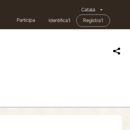
Català
Toggle Dropd
Participa
Identifica't
Registra't