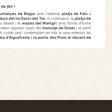
 de 360 º.
untanyes de Begur
amb l'extensa
platja de Pals
a
a del riu Daró i del Ter.
A continuació, la
platja de
u davant i el
massís del Montgrí
, amb forma d'home
rd veiem algunes cases del
municipi de Roses
i el perfil
l costat oest, contemplem en tota la seva extensió les
ala d'Aiguafreda i
la punta des Plom al davant de