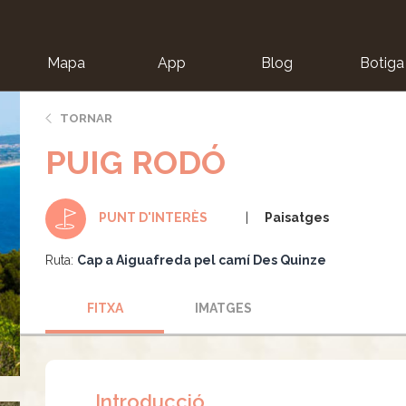
Mapa
App
Blog
Botiga
ion
TORNAR
PUIG RODÓ
Paisatges
PUNT D'INTERÈS
Ruta:
Cap a Aiguafreda pel camí Des Quinze
FITXA
IMATGES
Introducció