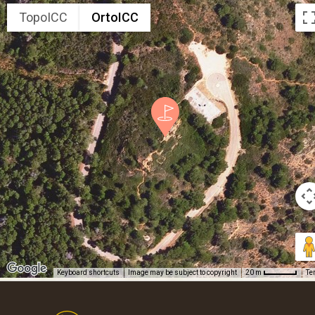
TopoICC
OrtoICC
Keyboard shortcuts
Image may be subject to copyright
Te
20 m
Footer