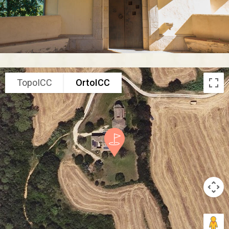
TopoICC
OrtoICC