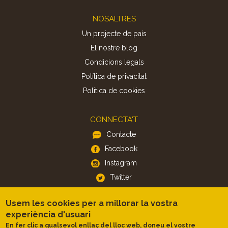
Footer
NOSALTRES
Un projecte de país
El nostre blog
Condicions legals
Política de privacitat
Politica de cookies
CONNECTA'T
Contacte
Facebook
Instagram
Twitter
Usem les cookies per a millorar la vostra
APP
experiència d'usuari
iOS
En fer clic a qualsevol enllaç del lloc web, doneu el vostre