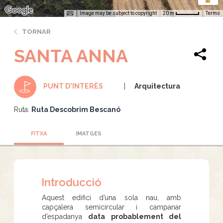
Image may be subject to copyright
Terms
20 m
TORNAR
SANTA ANNA
Arquitectura
PUNT D'INTERÈS
Ruta:
Ruta Descobrim Bescanó
FITXA
IMATGES
Introducció
Aquest edifici d’una sola nau, amb
capçalera semicircular i campanar
d’espadanya
data probablement del