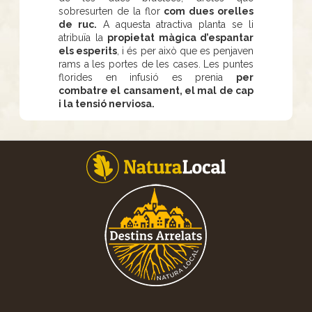
sobresurten de la flor
com dues orelles
de ruc.
A aquesta atractiva planta se li
atribuïa la
propietat màgica d’espantar
els esperits
, i és per això que es penjaven
rams a les portes de les cases. Les puntes
florides en infusió es prenia
per
combatre el cansament, el mal de cap
i la tensió nerviosa.