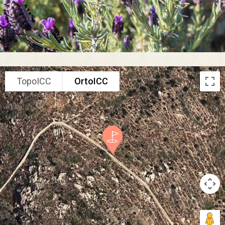
TopoICC
OrtoICC