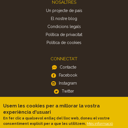
Footer
NOSALTRES
Un projecte de país
El nostre blog
Condicions legals
Política de privacitat
Politica de cookies
CONNECTA'T
Contacte
Facebook
Instagram
Twitter
Usem les cookies per a millorar la vostra
APP
experiència d'usuari
iOS
En fer clic a qualsevol enllaç del lloc web, doneu el vostre
Android
Més informació
consentiment explícit per a que les utilitzem.