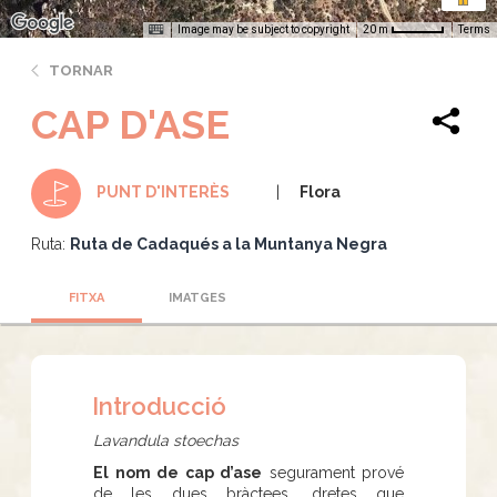
Image may be subject to copyright
Terms
20 m
TORNAR
CAP D'ASE
Flora
PUNT D'INTERÈS
Ruta:
Ruta de Cadaqués a la Muntanya Negra
FITXA
IMATGES
Introducció
Lavandula stoechas
El nom de cap d’ase
segurament prové
de les dues bràctees, dretes que