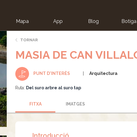
Mapa
App
Blog
Botiga
ion
TORNAR
MASIA DE CAN VILLA
Arquitectura
PUNT D'INTERÈS
Ruta:
Del suro arbre al suro tap
FITXA
IMATGES
Introducció