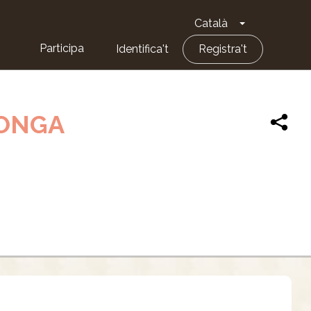
Català
Toggle Dropd
Participa
Identifica't
Registra't
LONGA