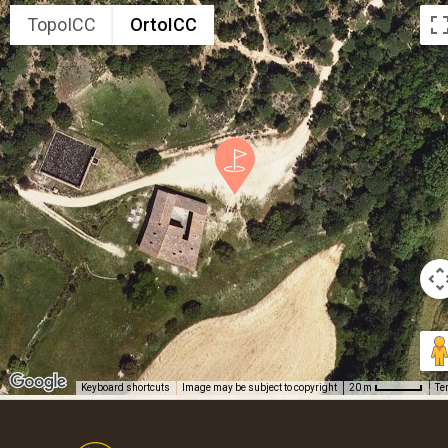
TopoICC
OrtoICC
Keyboard shortcuts
Image may be subject to copyright
Te
20 m
Footer