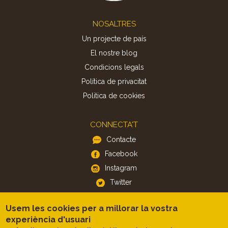
Footer
NOSALTRES
Un projecte de país
El nostre blog
Condicions legals
Política de privacitat
Politica de cookies
CONNECTA'T
Contacte
Facebook
Instagram
Twitter
Usem les cookies per a millorar la vostra
APP
experiència d'usuari
iOS