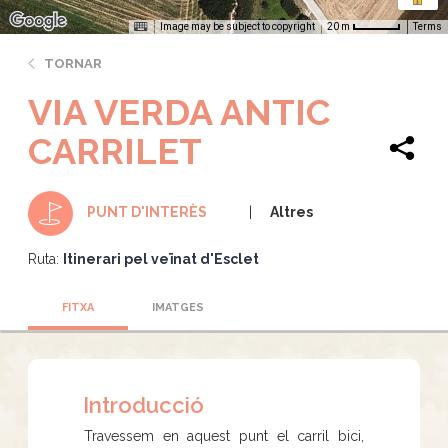
Image may be subject to copyright
Terms
20 m
TORNAR
VIA VERDA ANTIC
CARRILET
Altres
PUNT D'INTERÈS
Ruta:
Itinerari pel veïnat d'Esclet
FITXA
IMATGES
Introducció
Travessem en aquest punt el carril bici,