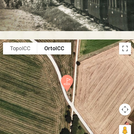
TopoICC
OrtoICC