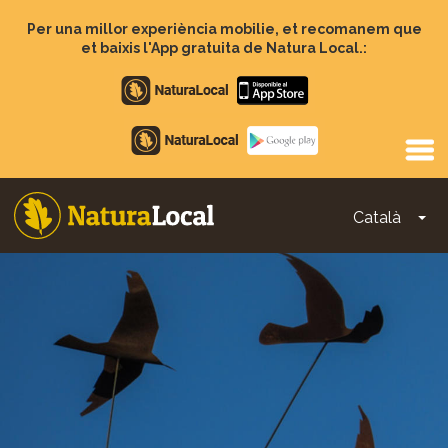
Vés
al
Per una millor experiència mobilie, et recomanem que
contingut
et baixis l'App gratuita de Natura Local.:
Apple
store
Google
Play
Català
To
Main
navigation