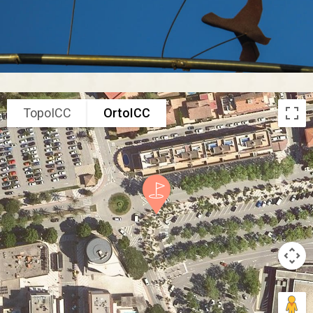
TopoICC
OrtoICC