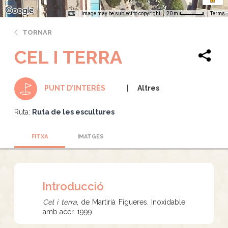
Image may be subject to copyright
Terms
20 m
TORNAR
CEL I TERRA
Altres
PUNT D'INTERÈS
Ruta:
Ruta de les escultures
FITXA
IMATGES
Introducció
Cel i terra
, de Martirià Figueres. Inoxidable
amb acer. 1999.