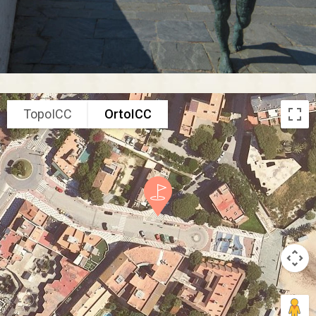
TopoICC
OrtoICC