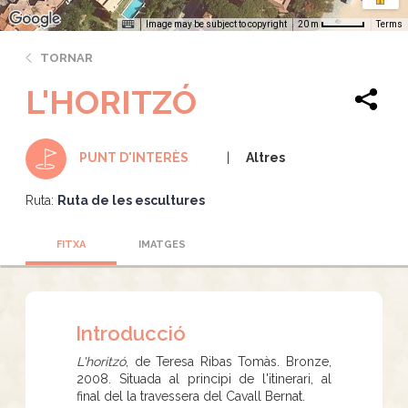
Image may be subject to copyright
Terms
20 m
TORNAR
L'HORITZÓ
Altres
PUNT D'INTERÈS
Ruta:
Ruta de les escultures
FITXA
IMATGES
Introducció
L'horitzó
, de Teresa Ribas Tomàs. Bronze,
2008. Situada al principi de l'itinerari, al
final del la travessera del Cavall Bernat.