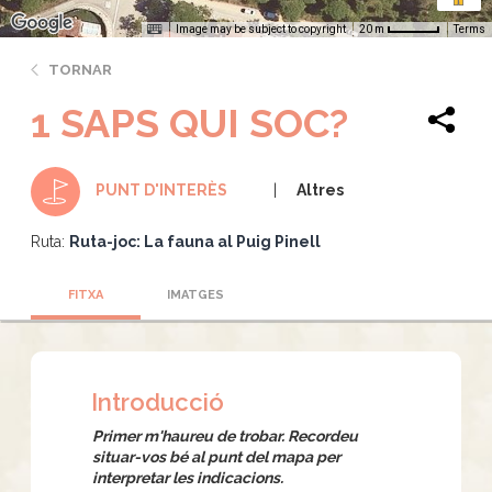
Image may be subject to copyright
Terms
20 m
TORNAR
1 SAPS QUI SOC?
Altres
PUNT D'INTERÈS
Ruta:
Ruta-joc: La fauna al Puig Pinell
FITXA
IMATGES
Introducció
Primer m'haureu de trobar. Recordeu
situar-vos bé al punt del mapa per
interpretar les indicacions.