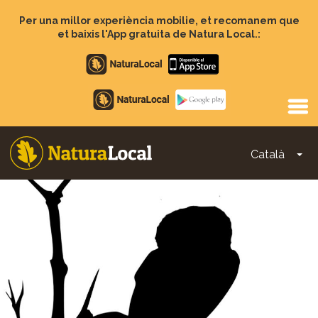
Vés
al
Per una millor experiència mobilie, et recomanem que
contingut
et baixis l'App gratuita de Natura Local.:
Apple
store
Google
Play
Català
To
Main
navigation