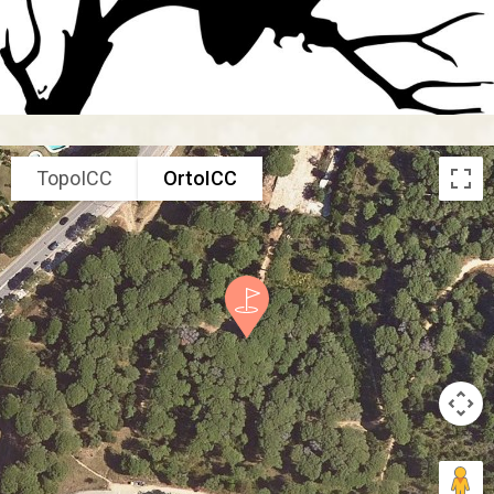
TopoICC
OrtoICC