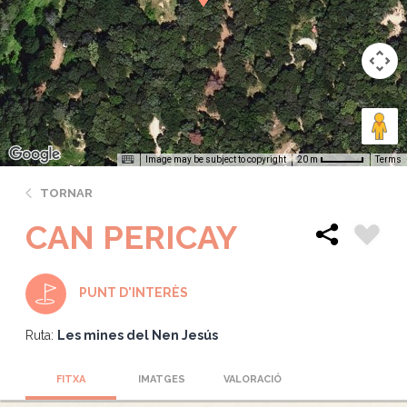
Image may be subject to copyright
Terms
20 m
TORNAR
CAN PERICAY
PUNT D'INTERÈS
Ruta:
Les mines del Nen Jesús
FITXA
IMATGES
VALORACIÓ