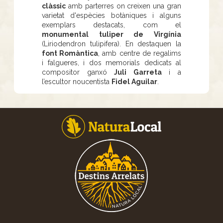
clàssic
amb parterres on creixen una gran
varietat d'espècies botàniques i alguns
exemplars destacats, com el
monumental tuliper de Virgínia
(Liriodendron tulipifera). En destaquen la
font Romàntica
, amb centre de regalims
i falgueres, i dos memorials dedicats al
compositor ganxó
Juli Garreta
i a
l’escultor noucentista
Fidel Aguilar
.