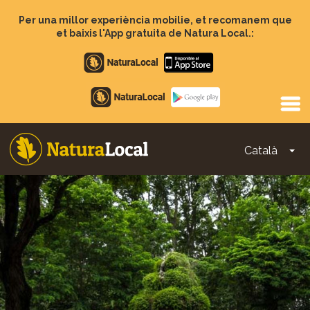
Vés
al
Per una millor experiència mobilie, et recomanem que
contingut
et baixis l'App gratuita de Natura Local.:
Apple
store
Google
Play
Català
To
Main
navigation