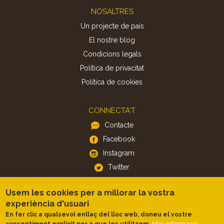
Footer
NOSALTRES
Un projecte de país
El nostre blog
Condicions legals
Política de privacitat
Politica de cookies
CONNECTA'T
Contacte
Facebook
Instagram
Twitter
Usem les cookies per a millorar la vostra
APP
experiència d'usuari
iOS
En fer clic a qualsevol enllaç del lloc web, doneu el vostre
Android
Més informació