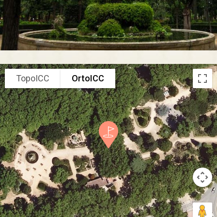
TopoICC
OrtoICC