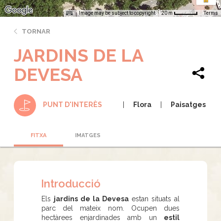
Image may be subject to copyright
Terms
20 m
TORNAR
JARDINS DE LA
DEVESA
Flora
Paisatges
PUNT D'INTERÈS
FITXA
IMATGES
Introducció
Els
jardins de la Devesa
estan situats al
parc del mateix nom. Ocupen dues
hectàrees enjardinades amb un
estil