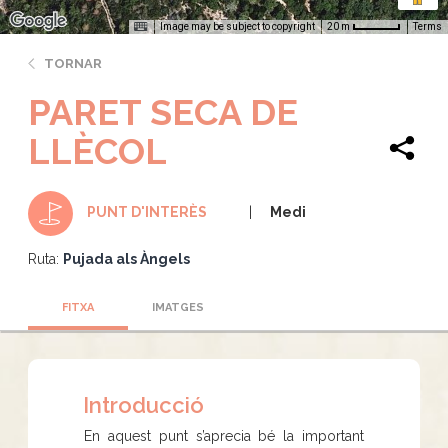
Image may be subject to copyright
Terms
20 m
TORNAR
PARET SECA DE
LLÈCOL
Medi
PUNT D'INTERÈS
Ruta:
Pujada als Àngels
FITXA
IMATGES
Introducció
En aquest punt s’aprecia bé la important