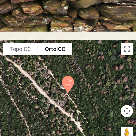
TopoICC
OrtoICC