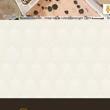
Keyboard shortcuts
Image may be subject to copyright
Te
20 m
Footer