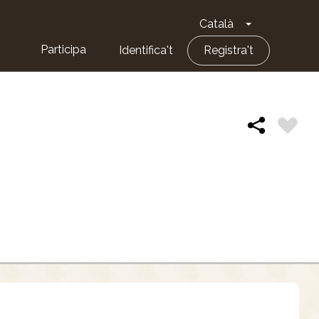
Català
Toggle Dropd
Participa
Identifica't
Registra't