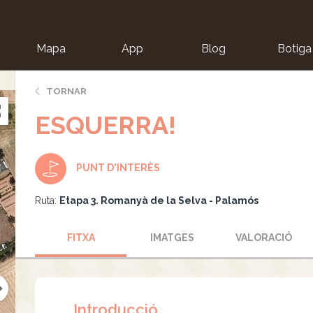
Mapa
App
Blog
Botiga
ion
TORNAR
ESQUERRA!
PUNT D'INTERÈS
Ruta:
Etapa 3. Romanyà de la Selva - Palamós
FITXA
IMATGES
VALORACIÓ
Introducció