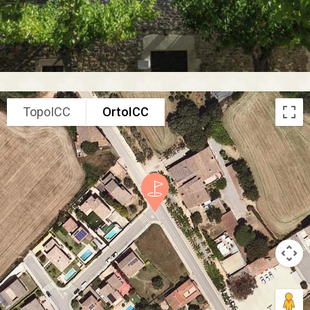
TopoICC
OrtoICC