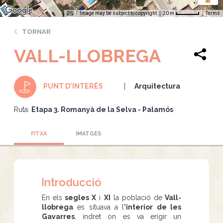
Image may be subject to copyright
Terms
20 m
TORNAR
VALL-LLOBREGA
Arquitectura
PUNT D'INTERÈS
Ruta:
Etapa 3. Romanyà de la Selva - Palamós
FITXA
IMATGES
Introducció
En els
segles X
i
XI
la població de
Vall-
llobrega
es situava a l
’interior de les
Gavarres
, indret on es va erigir un