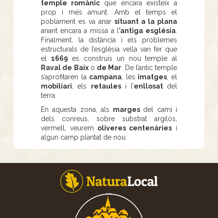
temple romànic
que encara existeix a
prop i més amunt. Amb el temps el
poblament es va anar
situant a la plana
anant encara a missa a l
’antiga església
.
Finalment, la distància i els problemes
estructurals de l’església vella van fer que
el
1669
es construís un nou temple al
Raval de Baix
o
de Mar
. De l’antic temple
s’aprofitaren la
campana
, les
imatges
, el
mobiliari
, els
retaules
i l’
enllosat
del
terra.
En aquesta zona, als
marges
del camí i
dels conreus, sobre substrat argilós,
vermell, veurem
oliveres centenàries
i
algun camp plantat de nou.