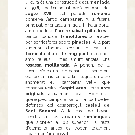
l'Heura és una construcció
documentada
al
978
, l'edifici actual però és obra del
segle XVIII
. Del període
romànic
conserva l'antic
campanar
. A la façana
principal, orientada a migdia, hi ha la porta,
amb obertura d
'arc rebaixat
i
pilastres
a
banda i banda amb
motllures
coronades
per semiesferes sobre
pinacles
. A la part
superior d'aquest conjunt hi ha una
fornícula d'arc de mig punt
decorada
amb relleus i, més amunt encara, una
rosassa motllurada
. A ponent de la
façana s'alça un campanar, i al parament
est de la nau en queda integrat un altre
anomenat el «campanar vell», que
conserva restes d'
espitlleres
i dels
arcs
originals
, actualment tapiats. Hom creu
que aquest campanar va formar part de les
defenses del desaparegut
castell de
Sant Sadurní
. A la cara de llevant
s'endevinen les
arcades romàniques
que s'obrien al pis superior. La resta
d'elements antics es troben totalment
tapats per l'arrebossat.