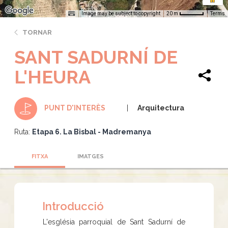
Image may be subject to copyright
Terms
20 m
TORNAR
SANT SADURNÍ DE
L'HEURA
Arquitectura
PUNT D'INTERÈS
Ruta:
Etapa 6. La Bisbal - Madremanya
FITXA
IMATGES
Introducció
L'església parroquial de Sant Sadurní de