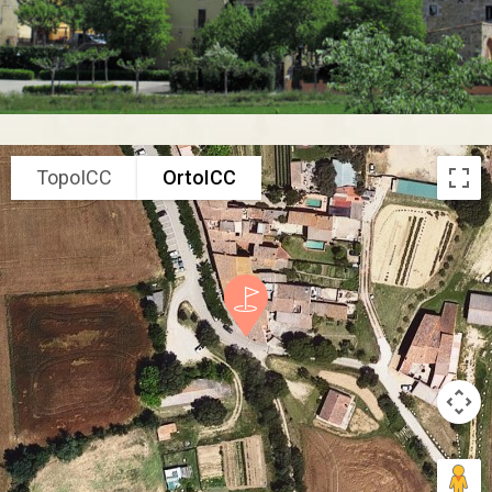
TopoICC
OrtoICC