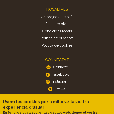
Footer
NOSALTRES
Un projecte de país
El nostre blog
Condicions legals
Política de privacitat
Politica de cookies
CONNECTA'T
Contacte
Facebook
Instagram
Twitter
Usem les cookies per a millorar la vostra
APP
experiència d'usuari
iOS
En fer clic a qualsevol enllaç del lloc web, doneu el vostre