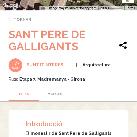
Image may be subject to copyright
Terms
20 m
TORNAR
SANT PERE DE
GALLIGANTS
Arquitectura
PUNT D'INTERÈS
Ruta:
Etapa 7. Madremanya - Girona
FITXA
IMATGES
Introducció
El
monestir de Sant Pere de Galligants