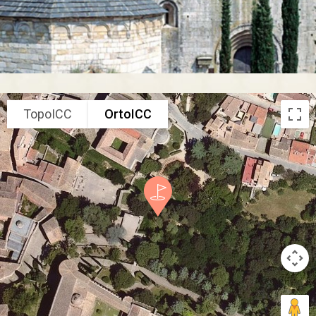
TopoICC
OrtoICC