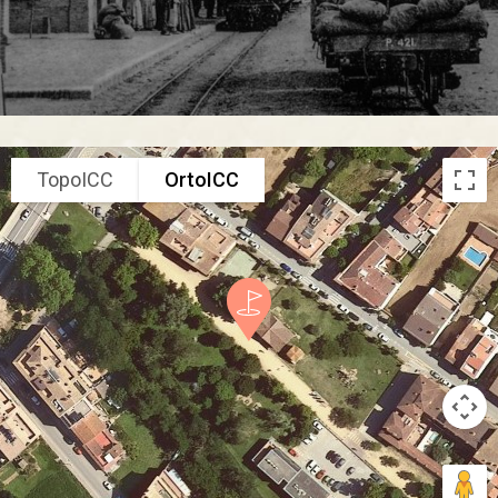
TopoICC
OrtoICC