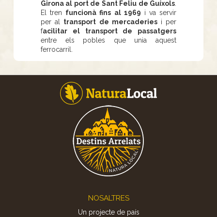
Girona al port de Sant Feliu de Guíxols
.
El tren
funcionà fins al 1969
i va servir
per al
transport de mercaderies
i per
f
acilitar el transport de passatgers
entre els pobles que unia aquest
ferrocarril.
Footer
NOSALTRES
Un projecte de país