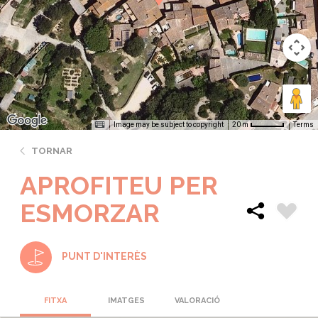
Image may be subject to copyright
Terms
20 m
TORNAR
APROFITEU PER
ESMORZAR
PUNT D'INTERÈS
FITXA
IMATGES
VALORACIÓ