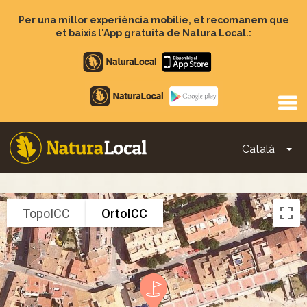
Vés
al
Per una millor experiència mobilie, et recomanem que
contingut
et baixis l'App gratuita de Natura Local.:
Apple
store
Google
Play
Català
To
Main
navigation
TopoICC
OrtoICC