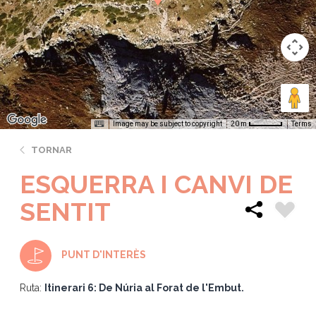
Image may be subject to copyright
Terms
20 m
TORNAR
ESQUERRA I CANVI DE
SENTIT
PUNT D'INTERÈS
Ruta:
Itinerari 6: De Núria al Forat de l'Embut.