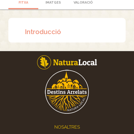
FITXA
IMATGES
VALORACIÓ
Introducció
Footer
NOSALTRES