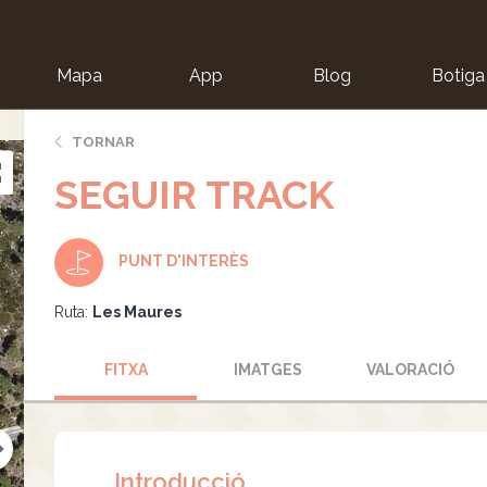
Mapa
App
Blog
Botiga
ion
TORNAR
SEGUIR TRACK
PUNT D'INTERÈS
Ruta:
Les Maures
FITXA
IMATGES
VALORACIÓ
Introducció