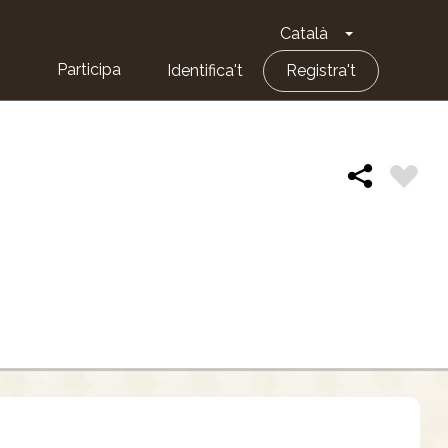
Català
Toggle Dropd
Participa
Identifica't
Registra't