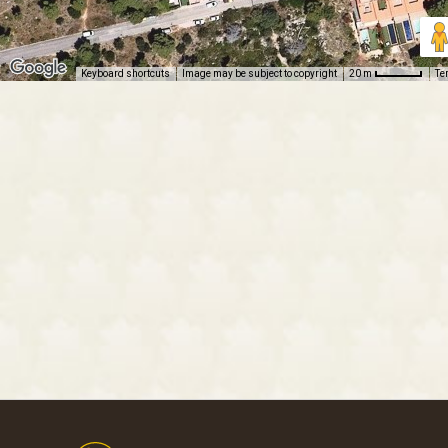
Keyboard shortcuts
Image may be subject to copyright
Te
20 m
Footer