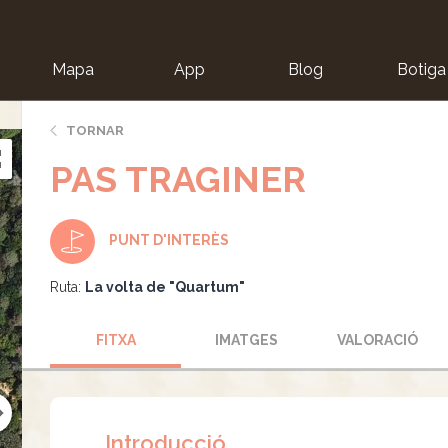
Mapa
App
Blog
Botiga
ion
TORNAR
PAS TRAGINER
PUNT D'INTERÈS
Ruta:
La volta de "Quartum"
FITXA
IMATGES
VALORACIÓ
Introducció