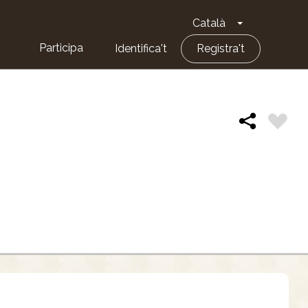
Català
Toggle Dropd
Participa
Identifica't
Registra't