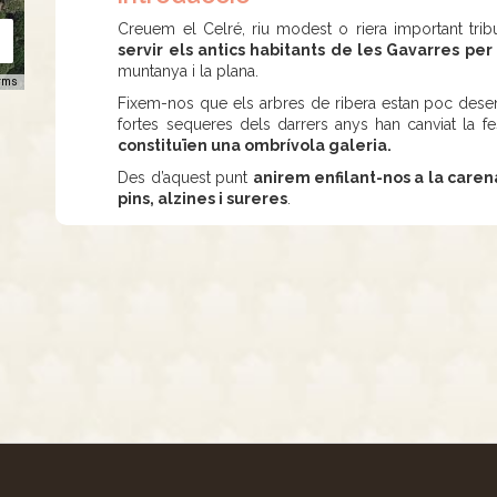
Creuem el Celré, riu modest o riera important tribu
servir els antics habitants de les Gavarres per
muntanya i la plana.
rms
Fixem-nos que els arbres de ribera estan poc desen
fortes sequeres dels darrers anys han canviat la 
constituïen una ombrívola galeria.
Des d’aquest punt
anirem enfilant-nos a la care
pins, alzines i sureres
.