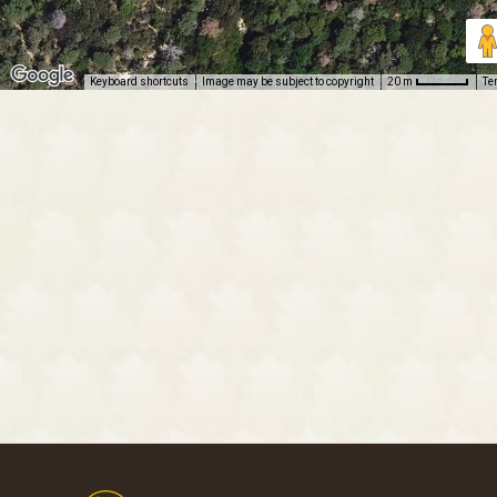
Keyboard shortcuts
Image may be subject to copyright
Te
20 m
Footer