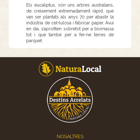
Els eucaliptus, són uns arbres australians,
de creixement extremadament ràpid, que
van ser plantats als anys 70 per abastir la
indústria de cel•lulosa i fabricar paper. Avui
en dia, s’aprofiten sobretot per a biomassa
tot i que també per a fer-ne terres de
parquet.
Footer
NOSALTRES