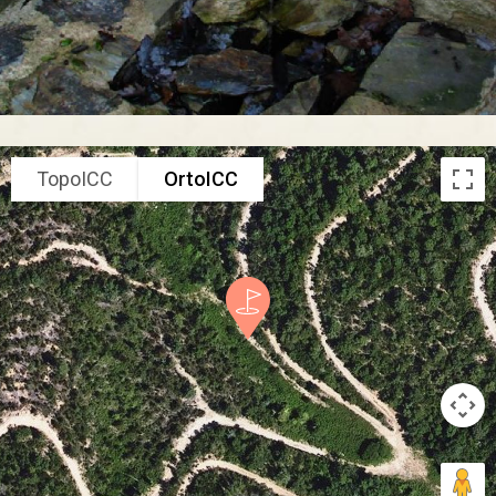
TopoICC
OrtoICC