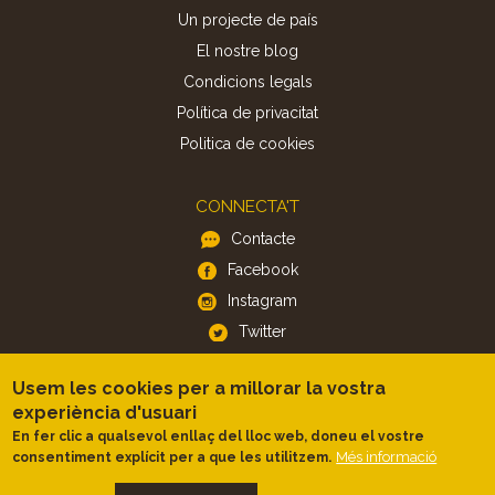
Un projecte de país
El nostre blog
Condicions legals
Política de privacitat
Politica de cookies
CONNECTA'T
Contacte
Facebook
Instagram
Twitter
Usem les cookies per a millorar la vostra
APP
experiència d'usuari
iOS
En fer clic a qualsevol enllaç del lloc web, doneu el vostre
Android
Més informació
consentiment explícit per a que les utilitzem.