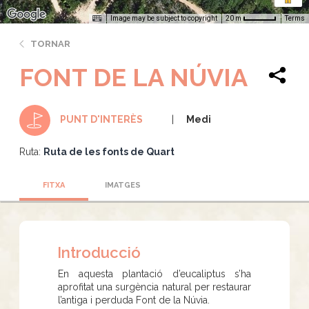
Image may be subject to copyright
Terms
20 m
TORNAR
FONT DE LA NÚVIA
Medi
PUNT D'INTERÈS
Ruta:
Ruta de les fonts de Quart
FITXA
IMATGES
Introducció
En aquesta plantació d’eucaliptus s’ha
aprofitat una surgència natural per restaurar
l’antiga i perduda Font de la Núvia.