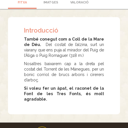
FITXA
IMATGES
VALORACIÓ
Introducció
També conegut com a Coll de la Mare
de Déu.
Del costat de l’alzina, surt un
viarany que ens puja al mirador del Puig de
l’Àliga o Puig Romaguer (318 m.)
Nosaltres baixarem cap a la dreta pel
costat del Torrent de les Mànegues, per un
bonic corriol de brucs arboris i cirerers
d’arboç.
Si voleu fer un àpat, el raconet de la
Font de les Tres Fonts, és molt
agradable.