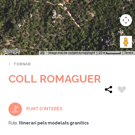
Image may be subject to copyright
Terms
20 m
TORNAR
COLL ROMAGUER
PUNT D'INTERÈS
Ruta:
Itinerari pels modelats granítics