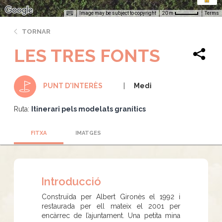
Image may be subject to copyright
Terms
20 m
TORNAR
LES TRES FONTS
Medi
PUNT D'INTERÈS
Ruta:
Itinerari pels modelats granítics
FITXA
IMATGES
Introducció
Construïda per Albert Gironès el 1992 i
restaurada per ell mateix el 2001 per
encàrrec de l’ajuntament. Una petita mina