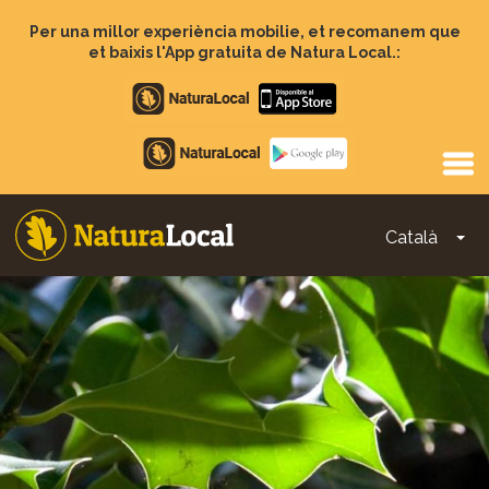
Vés
al
Per una millor experiència mobilie, et recomanem que
contingut
et baixis l'App gratuita de Natura Local.:
Apple
store
Google
Play
Català
To
Main
navigation