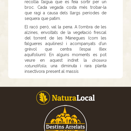
recollia l’aigua que es feia sortir per un
broc. Cada vegada costa més trobar-la
que ragi a causa dels llargs períodes de
sequera que patim.
El racó però, val la pena. A l’ombra de les
alzines, envoltats de la vegetació frescal
del torrent de les Mànegues (com les
falgueres aquilines) i acompanyats d’un
grèvol que centra l’espai (Ilex
aquifolium). En alguns moments es pot
veure en aquest indret la
drosera
rotundifolia
, una diminuta i rara planta
insectívora present al massís