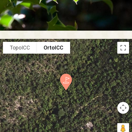
TopoICC
OrtoICC