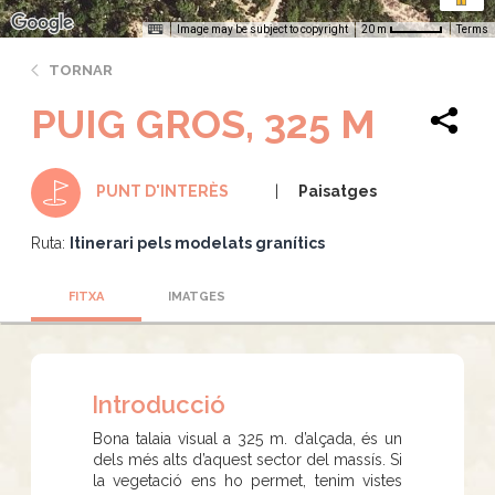
Image may be subject to copyright
Terms
20 m
TORNAR
PUIG GROS, 325 M
Paisatges
PUNT D'INTERÈS
Ruta:
Itinerari pels modelats granítics
FITXA
IMATGES
Introducció
Bona talaia visual a 325 m. d’alçada, és un
dels més alts d’aquest sector del massís. Si
la vegetació ens ho permet, tenim vistes