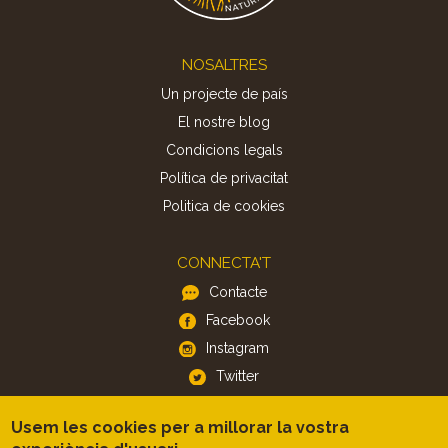
Footer
NOSALTRES
Un projecte de país
El nostre blog
Condicions legals
Política de privacitat
Politica de cookies
CONNECTA'T
Contacte
Facebook
Instagram
Twitter
Usem les cookies per a millorar la vostra
APP