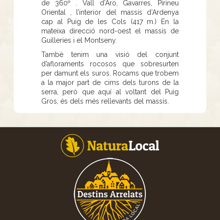
de 360º . Vall d’Aro, Gavarres, Pirineu
Oriental , l’interior del massís d’Ardenya
cap al Puig de les Cols (417 m.) En la
mateixa direcció nord-oest el massís de
Guilleries i el Montseny.
També tenim una visió del conjunt
d’afloraments rocosos que sobresurten
per damunt els suros. Rocams que trobem
a la major part de cims dels turons de la
serra, però que aquí al voltant del Puig
Gros, és dels més rellevants del massís.