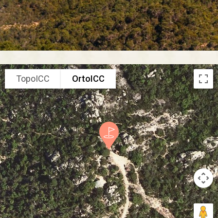
TopoICC
OrtoICC