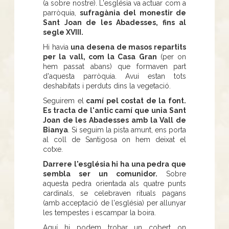
(a sobre nostre). L'església va actuar com a
parròquia,
sufragània del monestir de
Sant Joan de les Abadesses, fins al
segle XVIII.
Hi havia
una desena de masos repartits
per la vall, com la Casa Gran
(per on
hem passat abans) que formaven part
d'aquesta parròquia. Avui estan tots
deshabitats i perduts dins la vegetació.
Seguirem el
camí pel costat de la font.
Es tracta de l'antic camí que unia Sant
Joan de les Abadesses amb la Vall de
Bianya
. Si seguim la pista amunt, ens porta
al coll de Santigosa on hem deixat el
cotxe.
Darrere l'església hi ha una pedra que
sembla ser un comunidor.
Sobre
aquesta pedra orientada als quatre punts
cardinals, se celebraven rituals pagans
(amb acceptació de l'església) per allunyar
les tempestes i escampar la boira.
Aquí hi podem trobar un cobert on