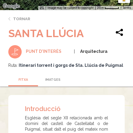
Image may be subject to copyright
Terms
20 m
TORNAR
SANTA LLÚCIA
Arquitectura
PUNT D'INTERÈS
Ruta:
Itinerari torrent i gorgs de Sta. Llúcia de Puigmal
FITXA
IMATGES
Introducció
Església del segle XII relacionada amb el
domini del castell de Castellatat o de
Puigmal, situat dalt el puig del mateix nom