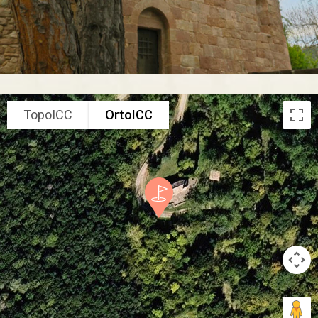
TopoICC
OrtoICC