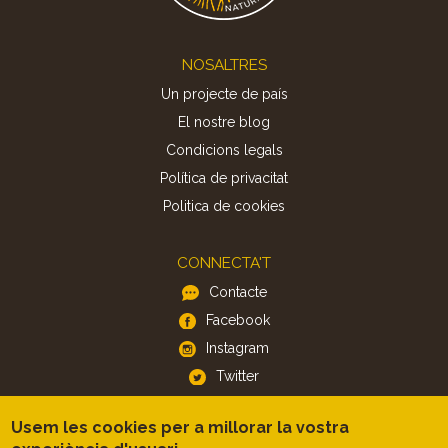
Footer
NOSALTRES
Un projecte de país
El nostre blog
Condicions legals
Política de privacitat
Politica de cookies
CONNECTA'T
Contacte
Facebook
Instagram
Twitter
Usem les cookies per a millorar la vostra
APP