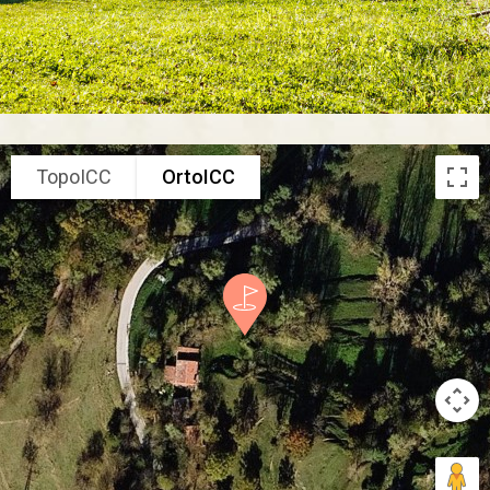
TopoICC
OrtoICC