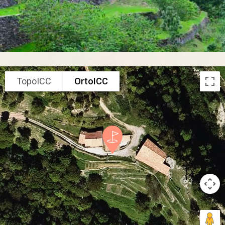
TopoICC
OrtoICC