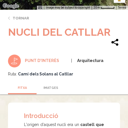
Image may be subject to copyright
Terms
20 m
TORNAR
NUCLI DEL CATLLAR
Arquitectura
PUNT D'INTERÈS
Ruta:
Camí dels Solans al Catllar
FITXA
IMATGES
Introducció
L'origen d'aquest nucli era un
castell que