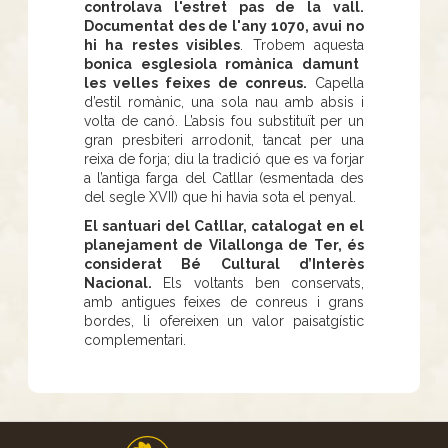
controlava l'estret pas de la vall.
Documentat des de l'any 1070, avui no
hi ha restes visibles
. Trobem aquesta
bonica esglesiola romànica damunt
les velles feixes de conreus.
Capella
d’estil romànic, una sola nau amb absis i
volta de canó. L’absis fou substituït per un
gran presbiteri arrodonit, tancat per una
reixa de forja; diu la tradició que es va forjar
a l’antiga farga del Catllar (esmentada des
del segle XVII) que hi havia sota el penyal.
El santuari del Catllar, catalogat en el
planejament de Vilallonga de Ter, és
considerat Bé Cultural d’Interès
Nacional.
Els voltants ben conservats,
amb antigues feixes de conreus i grans
bordes, li ofereixen un valor paisatgístic
complementari.