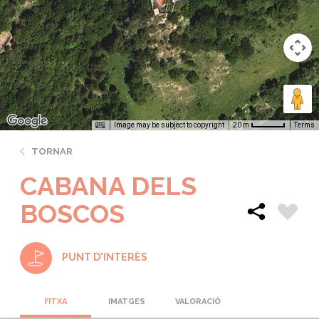
Image may be subject to copyright
Terms
20 m
TORNAR
CABANA DELS
BOSCOS
PUNT D'INTERÈS
FITXA
IMATGES
VALORACIÓ