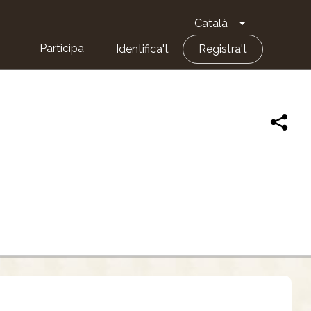
Català
Toggle Dropd
Participa
Identifica't
Registra't