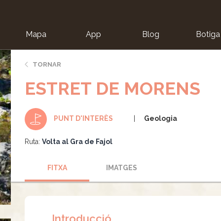
Mapa
App
Blog
Botiga
ion
TORNAR
ESTRET DE MORENS
Geologia
PUNT D'INTERÈS
Ruta:
Volta al Gra de Fajol
FITXA
IMATGES
Introducció