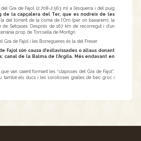
s del Gra de Fajol (2.708-2.563 m) a l’esquerra i del puig
g de la capçalera del Ter, que es nodreix de les
la del torrent de la coma de l’Orri (per on baixarem), la
le de Setcases. Després de 167 km de recorregut i d’un
errània prop de Torroella de Montgrí.
el Gra de Fajol i les Borregueres és la del Freser.
de Fajol són causa d’esllavissades o allaus donant
ra: canal de la Balma de l’Argila. Més endavant en
 que van caient formant les “clapisses del Gra de Fajol”.
iu, també els ducs i les sorolloses gralles de bec groc i