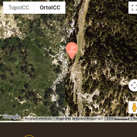
TopoICC
OrtoICC
Keyboard shortcuts
Image may be subject to copyright
Te
20 m
Footer