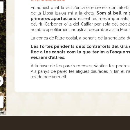
En aquest punt la vall s’encaixa entre els contrafort
de la Llosa (2.509 m) a la dreta.
Som al bell mi
primeres aportacions
: essent les més importants, 
del riu Carboner o la del Catllar per sota del pob
notable aprofitament industrial desemboca a la Medit
La conca de l’altre costat, a ponent, de la serralada d
Les fortes pendents dels contraforts del Gra 
lloc a les canals com la que tenim a l’esquer
veurem d’altres.
A la base de les parets rocoses, s’apilen les pedres
Als panys de paret, les àligues daurades hi fan el n
les de bec vermell.
rms