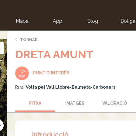
Mapa
App
Blog
Botiga
ion
TORNAR
DRETA AMUNT
PUNT D'INTERÈS
Ruta:
Volta pel Vall Llobre-Balmeta-Carboners
FITXA
IMATGES
VALORACIÓ
Introducció