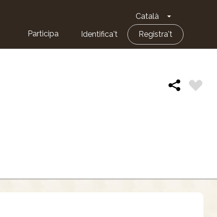
Català
Toggle Dropd
Participa
Identifica't
Registra't