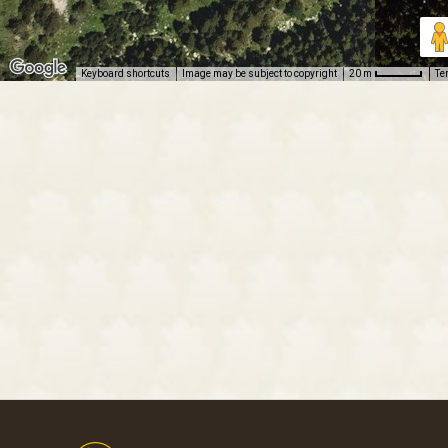
Keyboard shortcuts
Image may be subject to copyright
Te
20 m
Footer