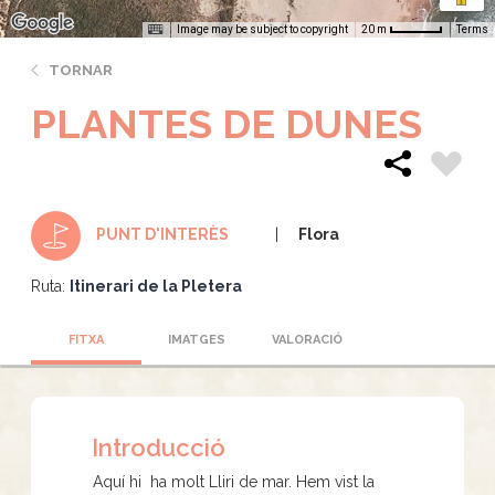
Image may be subject to copyright
Terms
20 m
TORNAR
PLANTES DE DUNES
Flora
PUNT D'INTERÈS
Ruta:
Itinerari de la Pletera
FITXA
IMATGES
VALORACIÓ
Introducció
Aquí hi ha molt Lliri de mar. Hem vist la