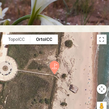
TopoICC
OrtoICC